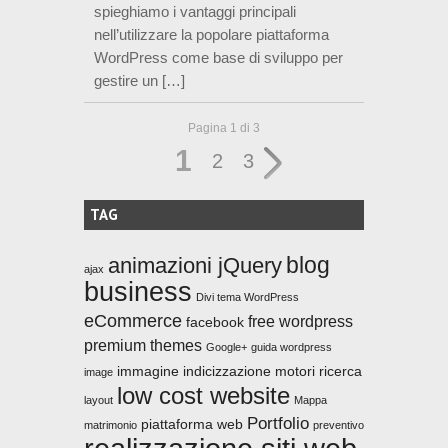
spieghiamo i vantaggi principali
nell’utilizzare la popolare piattaforma
WordPress come base di sviluppo per
gestire un […]
Pagina 1 di 3
1
2
3
TAG
blog
animazioni jQuery
ajax
business
Divi tema WordPress
eCommerce
free wordpress
facebook
premium themes
Google+
guida wordpress
immagine
indicizzazione motori ricerca
image
low cost website
layout
Mappa
Portfolio
piattaforma web
matrimonio
preventivo