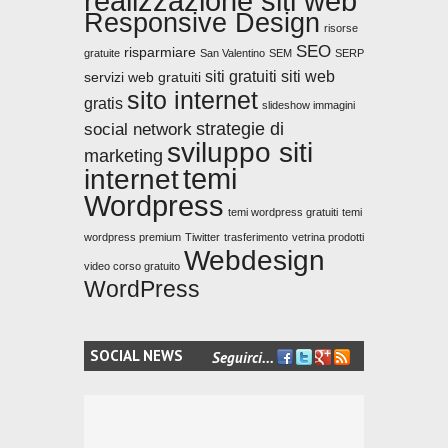
realizzazione siti web
Responsive Design
risorse
SEO
risparmiare
gratuite
San Valentino
SEM
SERP
siti gratuiti
siti web
servizi web gratuiti
sito internet
gratis
slideshow immagini
strategie di
social network
sviluppo siti
marketing
temi
internet
Wordpress
temi wordpress gratuiti
temi
wordpress premium
Tiwitter
trasferimento
vetrina prodotti
Webdesign
video corso gratuito
WordPress
SOCIAL NEWS
Seguirci...
FACEBOOK
TWITTER
GOOGLE+
FEED
RSS