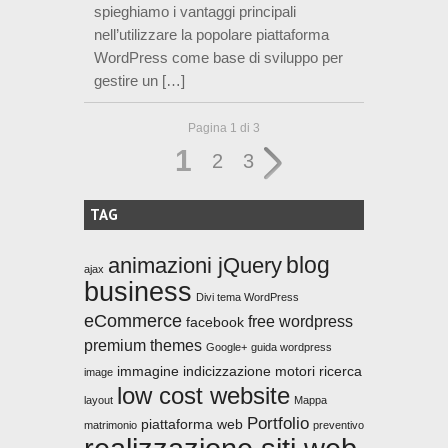
spieghiamo i vantaggi principali
nell’utilizzare la popolare piattaforma
WordPress come base di sviluppo per
gestire un […]
Pagina 1 di 3
1
2
3
TAG
blog
animazioni jQuery
ajax
business
Divi tema WordPress
eCommerce
free wordpress
facebook
premium themes
Google+
guida wordpress
immagine
indicizzazione motori ricerca
image
low cost website
layout
Mappa
Portfolio
piattaforma web
matrimonio
preventivo