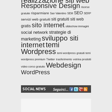
realizzazione siti web
Responsive Design
risorse
SEO
risparmiare
gratuite
San Valentino
SEM
SERP
siti gratuiti
siti web
servizi web gratuiti
sito internet
gratis
slideshow immagini
strategie di
social network
sviluppo siti
marketing
temi
internet
Wordpress
temi wordpress gratuiti
temi
wordpress premium
Tiwitter
trasferimento
vetrina prodotti
Webdesign
video corso gratuito
WordPress
SOCIAL NEWS
Seguirci...
FACEBOOK
TWITTER
GOOGLE+
FEED
RSS