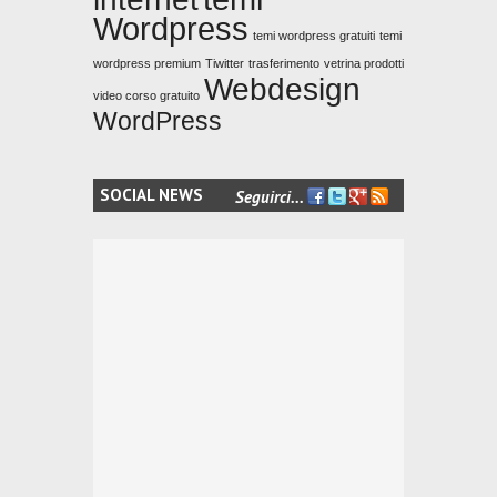
Wordpress
temi wordpress gratuiti
temi
wordpress premium
Tiwitter
trasferimento
vetrina prodotti
Webdesign
video corso gratuito
WordPress
SOCIAL NEWS
Seguirci...
FACEBOOK
TWITTER
GOOGLE+
FEED
RSS