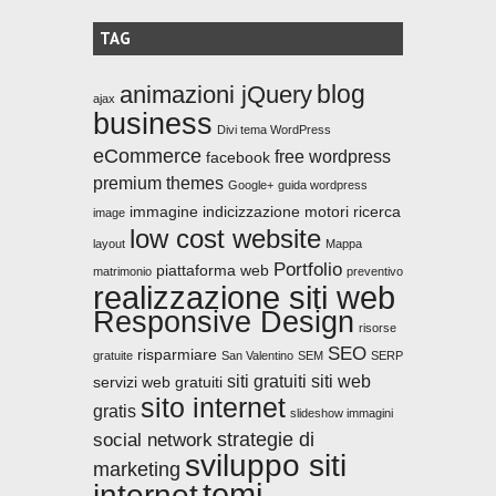
TAG
blog
animazioni jQuery
ajax
business
Divi tema WordPress
eCommerce
free wordpress
facebook
premium themes
Google+
guida wordpress
immagine
indicizzazione motori ricerca
image
low cost website
layout
Mappa
Portfolio
piattaforma web
matrimonio
preventivo
realizzazione siti web
Responsive Design
risorse
SEO
risparmiare
gratuite
San Valentino
SEM
SERP
siti gratuiti
siti web
servizi web gratuiti
sito internet
gratis
slideshow immagini
strategie di
social network
sviluppo siti
marketing
temi
internet