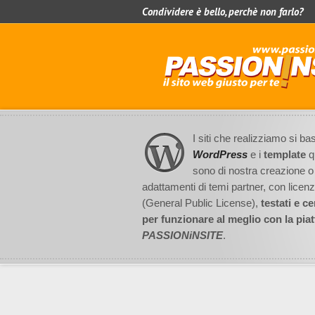
Condividere è bello, perchè non farlo?
I siti che realizziamo si b
WordPress
e i
template
q
sono di nostra creazione o
adattamenti di temi partner, con lice
(General Public License),
testati e cer
per funzionare al meglio con la pia
PASSIONiNSITE
.