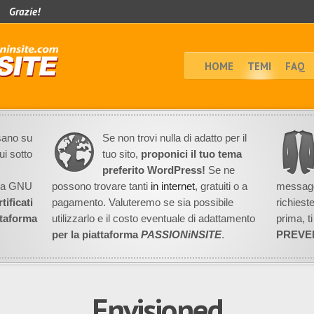
Grazie!
HOME
TEMI
FAQ
asano su
Se non trovi nulla di adatto per il
ui sotto
tuo sito,
proponici il tuo tema
preferito WordPress!
Se ne
nza GNU
possono trovare tanti
in internet
, gratuiti o a
messaggi
tificati
pagamento. Valuteremo se sia possibile
richiest
ttaforma
utilizzarlo e il costo eventuale di adattamento
prima, t
per la piattaforma
PASSIONiNSITE
.
PREVE
Envisioned