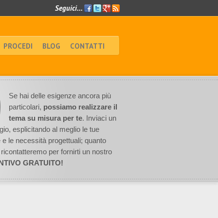
Seguici...
Facebook
Twitter
Google+
Feed
RSS
PROCEDI
BLOG
CONTATTI
Se hai delle esigenze ancora più
particolari,
possiamo realizzare il
tema su misura per te
. Inviaci un
o, esplicitando al meglio le tue
e e le necessità progettuali; quanto
i ricontatteremo per fornirti un nostro
NTIVO GRATUITO!