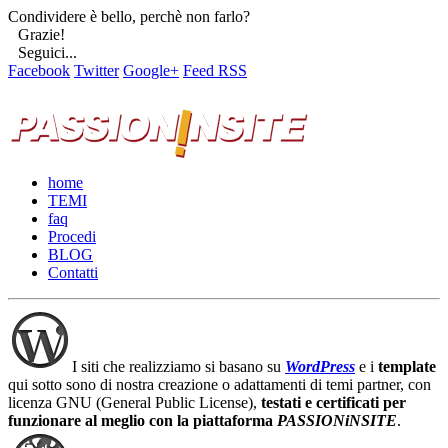
Condividere è bello, perchè non farlo?
Grazie!
Seguici...
Facebook
Twitter
Google+
Feed RSS
home
TEMI
faq
Procedi
BLOG
Contatti
I siti che realizziamo si basano su
WordPress
e i
template
qui sotto sono di nostra creazione o adattamenti di temi partner, con
licenza GNU (General Public License),
testati e certificati per
funzionare al meglio con la piattaforma
PASSIONiNSITE
.