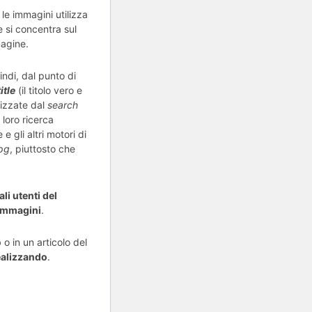
le immagini utilizza
 si concentra sul
magine.
indi, dal punto di
title
(il titolo vero e
lizzate dal
search
 loro ricerca
 e gli altri motori di
jpg
, piuttosto che
li utenti del
 immagini
.
 o in un articolo del
realizzando
.