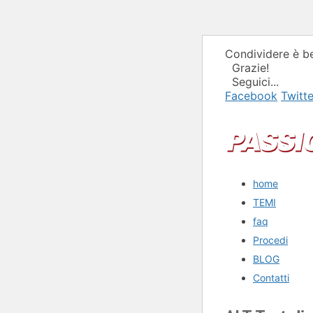
Condividere è be
Grazie!
Seguici...
Facebook
Twitte
home
TEMI
faq
Procedi
BLOG
Contatti