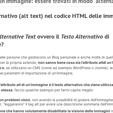
un’immagine: essere trovati in modo “altern
lternative Text
ovvero il
Testo Alternativo
di
e?
elle persone che gestiscono un Blog personale e anche molte di quel
per la propria azienda,
non sanno bene cosa sia l’attributo
alt
di un
e e
, se utilizzano un CMS (come ad esempio WordPress o Joomla), las
ei parametri di importazione di un’immagine.
l’attributo
alt
di un’immagine
è il testo alternativo che viene utili
e stessa
; faccio qualche esempio per farmi capire meglio:
n problemi visivi
, non avendo la possibilità di godere dell’immagine
r
, “leggeranno” il tag
alt
per avere una descrizione sommaria dell’im
ne che hanno volutamente disabilitato la visione delle immagini
n