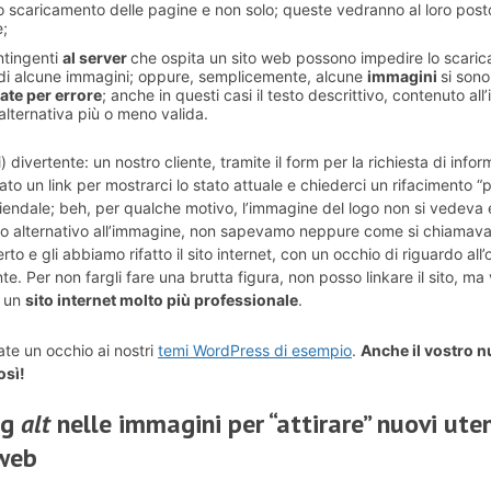
o scaricamento delle pagine e non solo; queste vedranno al loro posto 
e;
tingenti
al server
che ospita un sito web possono impedire lo scari
i alcune immagini; oppure, semplicemente, alcune
immagini
si son
ate per errore
; anche in questi casi il testo descrittivo, contenuto all
’alternativa più o meno valida.
) divertente: un nostro cliente, tramite il form per la richiesta di info
viato un link per mostrarci lo stato attuale e chiederci un rifacimento 
ziendale; beh, per qualche motivo, l’immagine del logo non si vedeva
sto alternativo all’immagine, non sapevamo neppure come si chiamava
to e gli abbiamo rifatto il sito internet, con un occhio di riguardo all
e. Per non fargli fare una brutta figura, non posso linkare il sito, ma
o un
sito internet molto più professionale
.
ate un occhio ai nostri
temi WordPress di esempio
.
Anche il vostro 
osì!
ag
alt
nelle immagini per “attirare” nuovi uten
 web