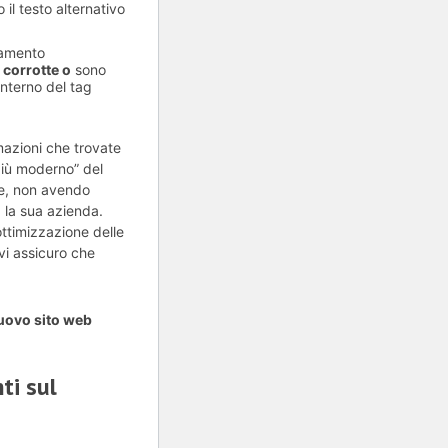
il testo alternativo
camento
o
corrotte o
sono
’interno del tag
rmazioni che trovate
“più moderno” del
 e, non avendo
 la sua azienda.
’ottimizzazione delle
 vi assicuro che
nuovo sito web
ti sul