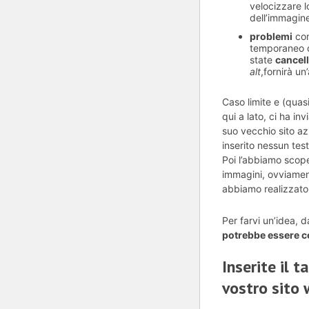
velocizzare l
dell’immagin
problemi
con
temporaneo d
state
cancell
alt
,fornirà un
Caso limite e (quasi
qui a lato, ci ha in
suo vecchio sito a
inserito nessun te
Poi l’abbiamo scoper
immagini, ovviament
abbiamo realizzat
Per farvi un’idea, d
potrebbe essere c
Inserite il t
vostro sito