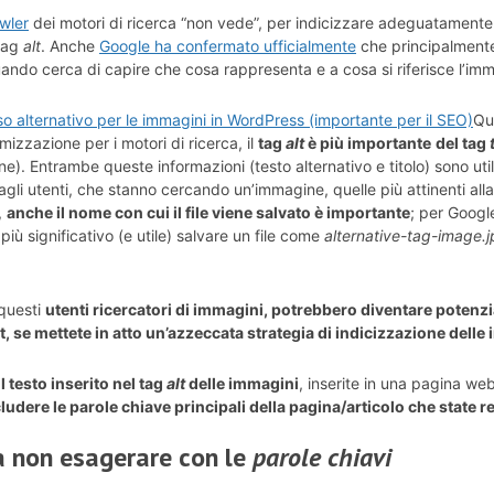
wler
dei motori di ricerca “non vede”, per indicizzare adeguatamente 
 tag
alt
. Anche
Google ha confermato ufficialmente
che principalmente
uando cerca di capire che cosa rappresenta e a cosa si riferisce l’im
Qu
imizzazione per i motori di ricerca, il
tag
alt
è più importante
del tag
ne). Entrambe queste informazioni (testo alternativo e titolo) sono uti
 agli utenti, che stanno cercando un’immagine, quelle più attinenti alla
,
anche il nome con cui il file viene salvato è importante
; per Google
 più significativo (e utile) salvare un file come
alternative-tag-image.
 questi
utenti ricercatori di immagini, potrebbero diventare potenzia
t, se mettete in atto un’azzeccata strategia di indicizzazione delle
il testo inserito nel
tag
alt
delle immagini
, inserite in una pagina web
udere le parole chiave principali della pagina/articolo che state 
a non esagerare con le
parole chiavi