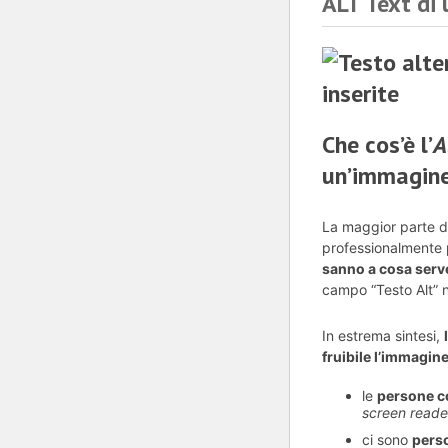
ALT Text di 
Che cos’è l’
A
un’immagin
La maggior parte d
professionalmente 
sanno a cosa serv
campo “Testo Alt” n
In estrema sintesi,
fruibile l’immagin
le
persone co
screen reade
ci sono
perso