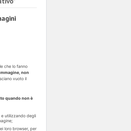
ativo”
le che lo fanno
’immagine, non
ciano vuoto il
zzato quando non è
 e utilizzando degli
magine;
ei loro browser, per